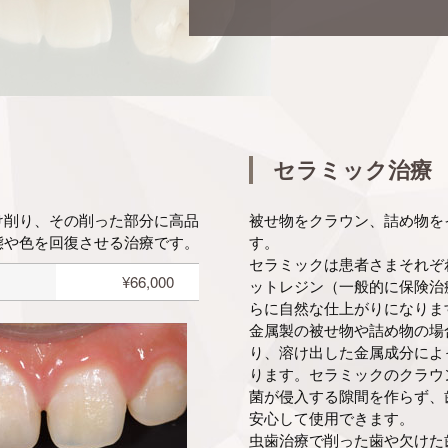
セラミック治療
け削り、その削った部分に高品
被せ物をクラウン、詰め物を
態や色を回復させる治療です。
す。
セラミックは患者さまそれぞ
¥66,000
ットレジン（一般的に保険治
らに自然な仕上がりになりま
金属製の被せ物や詰め物の場
り、溶け出した金属成分によ
ります。セラミックのクラウ
菌が侵入する隙間を作らず、
安心して使用できます。
虫歯治療で削った歯や欠けた