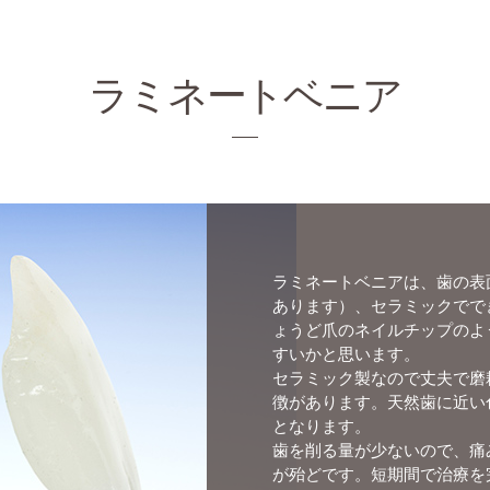
ラミネートベニア
ラミネートベニアは、歯の表
あります）、セラミックでで
ょうど爪のネイルチップのよ
すいかと思います。
セラミック製なので丈夫で磨
徴があります。天然歯に近い
となります。
歯を削る量が少ないので、痛
が殆どです。短期間で治療を