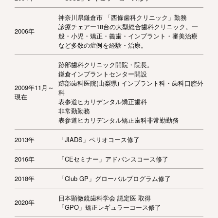
神奈川県鎌倉市 「西條歯科クリニック」勤務
診療チェアー18台の大型総合歯科クリニック。一
2006年
般・小児・矯正・義歯・インプラント・審美治療
など多数の症例を経験・治療。
跡部歯科クリニック開院・院長。
鎌倉インプラントセンター開設
跡部歯科医院(山梨県) インプラント科・歯科口腔外
2009年11月～
科
現在
表参道ヒカリデンタル矯正歯科
非常勤勤務
表参道ヒカリデンタル矯正歯科非常勤勤務
2013年
「JIADS」ペリオコース修了
2016年
「CEセミナー」アドバンスコース修了
2018年
「Club GP」グローバルプログラム修了
日本顕微鏡歯科学会 認定医 取得
2020年
「GPO」矯正レギュラーコース修了