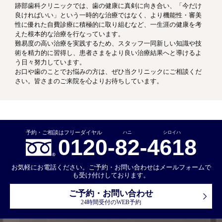
跡部歯科クリニックでは、歯の健康に真剣に向き合い、「今だけ
良ければいい」という一時的な治療ではなく、より機能性・審美
性に優れた自費診療に積極的に取り組むなど、一生涯の健康を考
えた根本的な治療を行なっています。
難易度の高い治療を実践するため、スタッフ一同新しい知識や技
術を精力的に習得し、患者さまをより良い治療結果へと導けるよ
う日々努力しています。
お口や歯のことでお悩みの方は、ぜひ当クリニックにご相談くだ
さい。皆さまのご来院を心よりお待ちしています。
ハニ
シロイハ
0120-
82
-
4618
お気軽にお電話ください。ご予約・お問い合わせはメールフォームで
も受け付けしております。
ご予約・お問い合わせ
24時間受付のWEB予約