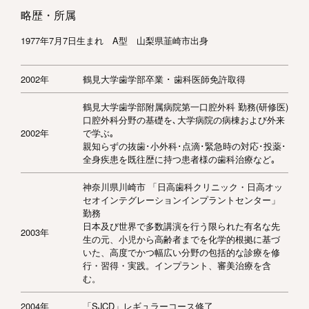
略歴・所属
1977年7月7日生まれ A型 山梨県韮崎市出身
2002年
鶴見大学歯学部卒業 ･ 歯科医師免許取得
鶴見大学歯学部附属病院第一口腔外科 勤務(研修医)
口腔外科分野の基礎を､大学病院の病棟および外来
2002年
で学ぶ｡
親知らずの抜歯･小外科･点滴･緊急時の対応･投薬･
全身疾患を既往歴に持つ患者様の歯科治療など｡
神奈川県川崎市 「日高歯科クリニック・日高オッ
セオインテグレーションインプラントセンター」
勤務
日本及び世界で多数講演を行う限られた有名な先
2003年
生の元、小児から高齢者までを化学的根拠に基づ
いた、高度でかつ幅広い分野の包括的な診療を修
行・習得・実践。インプラント、審美治療を含
む。
2004年
「SJCD」レギュラーコース修了