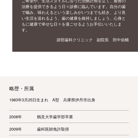
ご希望や、生活スタイルに沿った治療計画を立て、最善の
治療を提供できるよう日々診療に臨んでいます。自分の歯
で噛み、味わえるという楽しみがいつまでも続き、より良
い生活を送れるよう、歯の健康を維持しましょう。心身と
もに健康で幸せな日々を過ごせるようお手伝いいたしま
す。
跡部歯科クリニック 副院長 田中佑輔
略歴・所属
1983年3月25日生まれ A型 兵庫県伊丹市出身
2008年
鶴見大学歯学部卒業
2009年
歯科医師免許取得