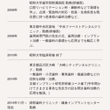
昭和大学歯学部附属病院 勤務(研修医)
口腔リハビリテーション科・麻酔科などで基礎を
2009年
学ぶ。点滴・緊急時の対応・投薬・全身疾患を既
往歴に持つ患者様の歯科治療など。
東京都中央区築地 「中央ファーストデンタルクリ
ニック」勤務(研修医)
2009年
歯周病専門医の先生の元、歯周治療・インプラン
ト治療・一般歯科の基礎から応用までを幅広く学
ぶ。
2010年
昭和大学臨床研修 終了
東京都品川区大崎 「大崎シティデンタルクリニッ
ク」勤務
一般歯科・小児歯科・審美歯科・義歯治療などの
2010年
症例を経験・治療。
京都インプラント研究所研修コース修了(半年間か
けてさまざま著名な先生方の話を聞き歯科治療の
応用を勉強。)
2010年11月～
跡部歯科クリニック・鎌倉インプラントセンター
現在
勤務