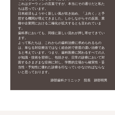
これはダーウィンの言葉ですが、本当にその通りだと私た
ちは思っています。
日本経済もようやく新しい風が吹き始め、「上向く」と予
想する機関が増えてきました。しかしながらその反面、業
種や企業間における二極化が拡大するとも言われていま
す。
歯科界においても、同様に新しい流れが押し寄せてきてい
ます。
よって私たちは、これからの歯科治療に求められるもの
は、単なる対症療法ではなく総合的で密度の濃い治療であ
ると考えています。つまり、歯科医療に関わるすべての人
が知識・技術を習得し、包括させ、日常の診療において対
面するさまざまな症例に対し、学際的立場から確実性・妥
当性・予知性に優れた診療を行なっていかなければならな
いと思っております。
跡部歯科クリニック 院長 跡部明男